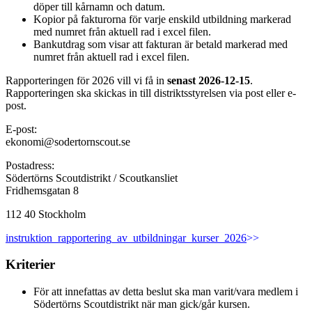
döper till kårnamn och datum.
Kopior på fakturorna för varje enskild utbildning markerad
med numret från aktuell rad i excel filen.
Bankutdrag som visar att fakturan är betald markerad med
numret från aktuell rad i excel filen.
Rapporteringen för 2026 vill vi få in ​
senast 2026-12-15
.
Rapporteringen ska skickas in till distriktsstyrelsen via post eller e-
post.
E-post:
ekonomi@sodertornscout.se
Postadress:
Södertörns Scoutdistrikt / Scoutkansliet
Fridhemsgatan 8
112 40 Stockholm
instruktion_rapportering_av_utbildningar_kurser_2026
>>
Kriterier
För att innefattas av detta beslut ska man varit/vara medlem i
Södertörns Scoutdistrikt när man gick/går kursen.