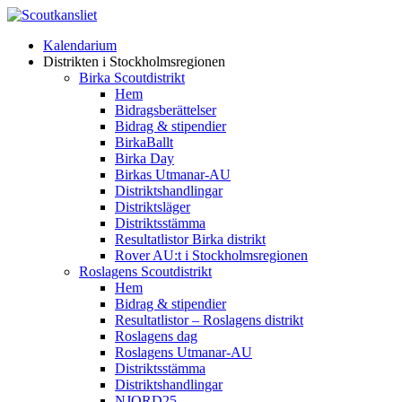
Kalendarium
Distrikten i Stockholmsregionen
Birka Scoutdistrikt
Hem
Bidragsberättelser
Bidrag & stipendier
BirkaBallt
Birka Day
Birkas Utmanar-AU
Distriktshandlingar
Distriktsläger
Distriktsstämma
Resultatlistor Birka distrikt
Rover AU:t i Stockholmsregionen
Roslagens Scoutdistrikt
Hem
Bidrag & stipendier
Resultatlistor – Roslagens distrikt
Roslagens dag
Roslagens Utmanar-AU
Distriktsstämma
Distriktshandlingar
NJORD25