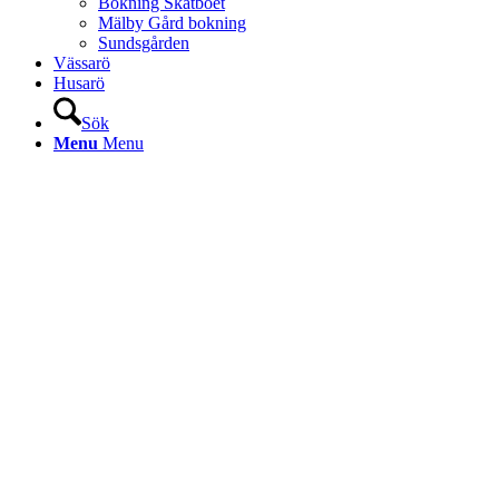
Bokning Skatboet
Mälby Gård bokning
Sundsgården
Vässarö
Husarö
Sök
Menu
Menu