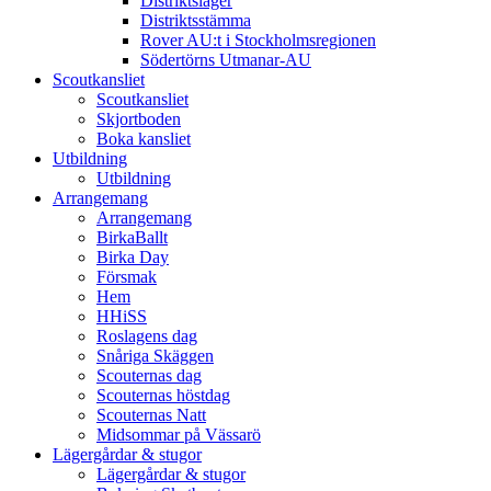
Distriktsläger
Distriktsstämma
Rover AU:t i Stockholmsregionen
Södertörns Utmanar-AU
Scoutkansliet
Scoutkansliet
Skjortboden
Boka kansliet
Utbildning
Utbildning
Arrangemang
Arrangemang
BirkaBallt
Birka Day
Försmak
Hem
HHiSS
Roslagens dag
Snåriga Skäggen
Scouternas dag
Scouternas höstdag
Scouternas Natt
Midsommar på Vässarö
Lägergårdar & stugor
Lägergårdar & stugor