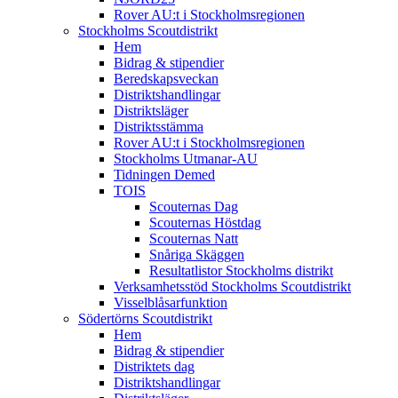
Rover AU:t i Stockholmsregionen
Stockholms Scoutdistrikt
Hem
Bidrag & stipendier
Beredskapsveckan
Distriktshandlingar
Distriktsläger
Distriktsstämma
Rover AU:t i Stockholmsregionen
Stockholms Utmanar-AU
Tidningen Demed
TOIS
Scouternas Dag
Scouternas Höstdag
Scouternas Natt
Snåriga Skäggen
Resultatlistor Stockholms distrikt
Verksamhetsstöd Stockholms Scoutdistrikt
Visselblåsarfunktion
Södertörns Scoutdistrikt
Hem
Bidrag & stipendier
Distriktets dag
Distriktshandlingar