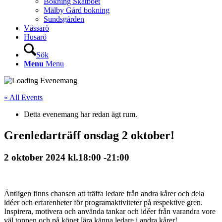
Bokning Skatboet
Mälby Gård bokning
Sundsgården
Vässarö
Husarö
Sök
Menu
Menu
« All Events
Detta evenemang har redan ägt rum.
Grenledarträff onsdag 2 oktober!
2 oktober 2024 kl.18:00
-
21:00
Äntligen finns chansen att träffa ledare från andra kårer och dela
idéer och erfarenheter för programaktiviteter på respektive gren.
Inspirera, motivera och använda tankar och idéer från varandra vore
väl toppen och på köpet lära känna ledare i andra kårer!