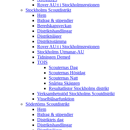
Rover AU:t i Stockholmsregionen
Stockholms Scoutdistrikt
Hem
Bidrag & stipendier
Beredskapsveckan
Distriktshandlingar
Distriktsläger
Distriktsstämma
Rover AU:t i Stockholmsregionen
Stockholms Utmanar-AU
Tidningen Demed
TOIS
Scouternas Dag
Scouternas Höstdag
Scouternas Natt
Snåriga Skäggen
Resultatlistor Stockholms distrikt
Verksamhetsstöd Stockholms Scoutdistrikt
Visselblåsarfunktion
Södertörns Scoutdistrikt
Hem
Bidrag & stipendier
Distriktets dag
Distriktshandlingar