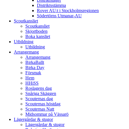
Distriktsläger
Distriktsstämma
Rover AU:t i Stockholmsregionen
Södertörns Utmanar-AU
Scoutkansliet
Scoutkansliet
Skjortboden
Boka kansliet
Utbildning
Utbildning
Arrangemang
Arrangemang
BirkaBallt
Birka Day
Försmak
Hem
HHiSS
Roslagens dag
Snåriga Skäggen
Scouternas dag
Scouternas höstdag
Scouternas Natt
Midsommar på Vässarö
Lägergårdar & stugor
Lägergårdar & stugor