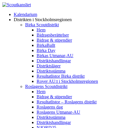
Kalendarium
Distrikten i Stockholmsregionen
Birka Scoutdistrikt
Hem
Bidragsberättelser
Bidrag & stipendier
BirkaBallt
Birka Day
Birkas Utmanar-AU
Distriktshandlingar
Distriktsläger
Distriktsstämma
Resultatlistor Birka distrikt
Rover AU:t i Stockholmsregionen
Roslagens Scoutdistrikt
Hem
Bidrag & stipendier
Resultatlistor – Roslagens distrikt
Roslagens dag
Roslagens Utmanar-AU
Distriktsstämma
Distriktshandlingar
NJORD25