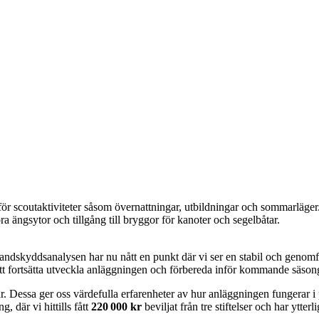
för scoutaktiviteter såsom övernattningar, utbildningar och sommarläger.
 ängsytor och tillgång till bryggor för kanoter och segelbåtar.
ndskyddsanalysen har nu nått en punkt där vi ser en stabil och genomför
 att fortsätta utveckla anläggningen och förbereda inför kommande säson
Dessa ger oss värdefulla erfarenheter av hur anläggningen fungerar i p
g, där vi hittills fått
220 000 kr
beviljat från tre stiftelser och har ytt