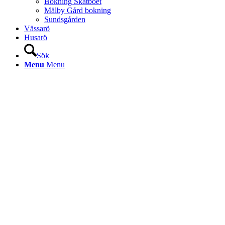
Bokning Skatboet
Mälby Gård bokning
Sundsgården
Vässarö
Husarö
Sök
Menu
Menu