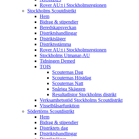
Rover AU:t i Stockholmsregionen
Stockholms Scoutdistrikt
Hem
Bidrag & stipendier
Beredskapsveckan
Distriktshandlingar
Distriktsläger
Distriktsstämma
Rover AU:t i Stockholmsregionen
Stockholms Utmanar-AU
Tidningen Demed
TOIS
Scouternas Dag
Scouternas Höstdag
Scouternas Natt
Snåriga Skäggen
Resultatlistor Stockholms distrikt
Verksamhetsstöd Stockholms Scoutdistrikt
Visselblåsarfunktion
Södertörns Scoutdistrikt
Hem
Bidrag & stipendier
Distriktets dag
Distriktshandlingar