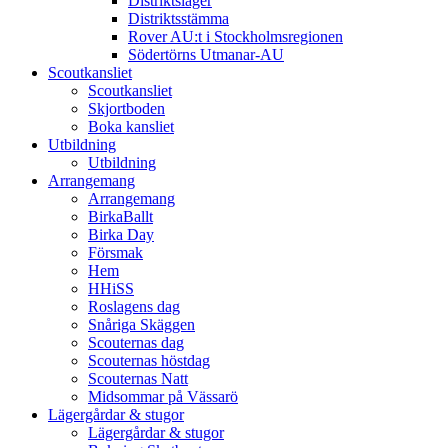
Distriktsläger
Distriktsstämma
Rover AU:t i Stockholmsregionen
Södertörns Utmanar-AU
Scoutkansliet
Scoutkansliet
Skjortboden
Boka kansliet
Utbildning
Utbildning
Arrangemang
Arrangemang
BirkaBallt
Birka Day
Försmak
Hem
HHiSS
Roslagens dag
Snåriga Skäggen
Scouternas dag
Scouternas höstdag
Scouternas Natt
Midsommar på Vässarö
Lägergårdar & stugor
Lägergårdar & stugor