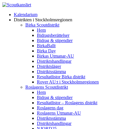
Kalendarium
Distrikten i Stockholmsregionen
Birka Scoutdistrikt
Hem
Bidragsberättelser
Bidrag & stipendier
BirkaBallt
Birka Day
Birkas Utmanar-AU
Distriktshandlingar
Distriktsläger
Distriktsstämma
Resultatlistor Birka distrikt
Rover AU:t i Stockholmsregionen
Roslagens Scoutdistrikt
Hem
Bidrag & stipendier
Resultatlistor – Roslagens distrikt
Roslagens dag
Roslagens Utmanar-AU
Distriktsstämma
Distriktshandlingar
NJORD25