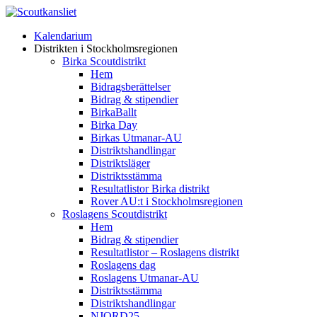
Kalendarium
Distrikten i Stockholmsregionen
Birka Scoutdistrikt
Hem
Bidragsberättelser
Bidrag & stipendier
BirkaBallt
Birka Day
Birkas Utmanar-AU
Distriktshandlingar
Distriktsläger
Distriktsstämma
Resultatlistor Birka distrikt
Rover AU:t i Stockholmsregionen
Roslagens Scoutdistrikt
Hem
Bidrag & stipendier
Resultatlistor – Roslagens distrikt
Roslagens dag
Roslagens Utmanar-AU
Distriktsstämma
Distriktshandlingar
NJORD25