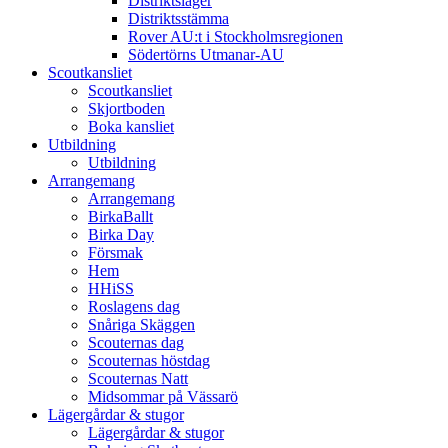
Distriktsläger
Distriktsstämma
Rover AU:t i Stockholmsregionen
Södertörns Utmanar-AU
Scoutkansliet
Scoutkansliet
Skjortboden
Boka kansliet
Utbildning
Utbildning
Arrangemang
Arrangemang
BirkaBallt
Birka Day
Försmak
Hem
HHiSS
Roslagens dag
Snåriga Skäggen
Scouternas dag
Scouternas höstdag
Scouternas Natt
Midsommar på Vässarö
Lägergårdar & stugor
Lägergårdar & stugor