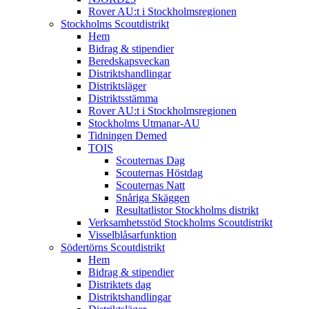
Rover AU:t i Stockholmsregionen
Stockholms Scoutdistrikt
Hem
Bidrag & stipendier
Beredskapsveckan
Distriktshandlingar
Distriktsläger
Distriktsstämma
Rover AU:t i Stockholmsregionen
Stockholms Utmanar-AU
Tidningen Demed
TOIS
Scouternas Dag
Scouternas Höstdag
Scouternas Natt
Snåriga Skäggen
Resultatlistor Stockholms distrikt
Verksamhetsstöd Stockholms Scoutdistrikt
Visselblåsarfunktion
Södertörns Scoutdistrikt
Hem
Bidrag & stipendier
Distriktets dag
Distriktshandlingar