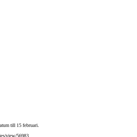
um till 15 februari.
ities/view/56983