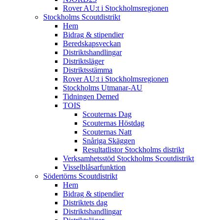
Rover AU:t i Stockholmsregionen
Stockholms Scoutdistrikt
Hem
Bidrag & stipendier
Beredskapsveckan
Distriktshandlingar
Distriktsläger
Distriktsstämma
Rover AU:t i Stockholmsregionen
Stockholms Utmanar-AU
Tidningen Demed
TOIS
Scouternas Dag
Scouternas Höstdag
Scouternas Natt
Snåriga Skäggen
Resultatlistor Stockholms distrikt
Verksamhetsstöd Stockholms Scoutdistrikt
Visselblåsarfunktion
Södertörns Scoutdistrikt
Hem
Bidrag & stipendier
Distriktets dag
Distriktshandlingar