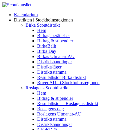
Kalendarium
Distrikten i Stockholmsregionen
Birka Scoutdistrikt
Hem
Bidragsberättelser
Bidrag & stipendier
BirkaBallt
Birka Day
Birkas Utmanar-AU
Distriktshandlingar
Distriktsläger
Distriktsstämma
Resultatlistor Birka distrikt
Rover AU:t i Stockholmsregionen
Roslagens Scoutdistrikt
Hem
Bidrag & stipendier
Resultatlistor – Roslagens distrikt
Roslagens dag
Roslagens Utmanar-AU
Distriktsstämma
Distriktshandlingar
NJORD25