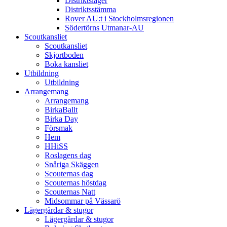
Distriktsläger
Distriktsstämma
Rover AU:t i Stockholmsregionen
Södertörns Utmanar-AU
Scoutkansliet
Scoutkansliet
Skjortboden
Boka kansliet
Utbildning
Utbildning
Arrangemang
Arrangemang
BirkaBallt
Birka Day
Försmak
Hem
HHiSS
Roslagens dag
Snåriga Skäggen
Scouternas dag
Scouternas höstdag
Scouternas Natt
Midsommar på Vässarö
Lägergårdar & stugor
Lägergårdar & stugor