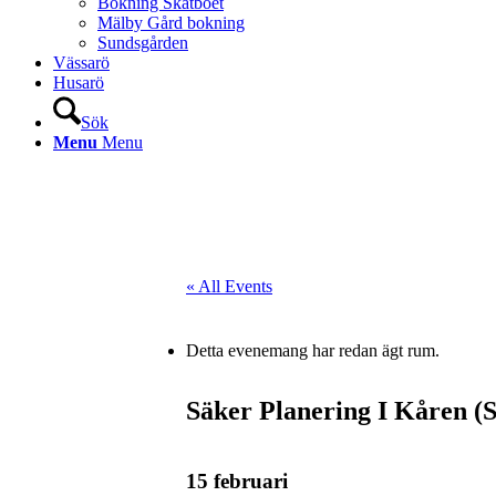
Bokning Skatboet
Mälby Gård bokning
Sundsgården
Vässarö
Husarö
Sök
Menu
Menu
« All Events
Detta evenemang har redan ägt rum.
Säker Planering I Kåren (
15 februari