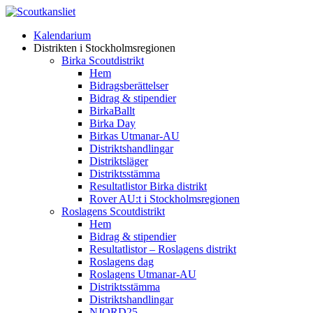
Kalendarium
Distrikten i Stockholmsregionen
Birka Scoutdistrikt
Hem
Bidragsberättelser
Bidrag & stipendier
BirkaBallt
Birka Day
Birkas Utmanar-AU
Distriktshandlingar
Distriktsläger
Distriktsstämma
Resultatlistor Birka distrikt
Rover AU:t i Stockholmsregionen
Roslagens Scoutdistrikt
Hem
Bidrag & stipendier
Resultatlistor – Roslagens distrikt
Roslagens dag
Roslagens Utmanar-AU
Distriktsstämma
Distriktshandlingar
NJORD25