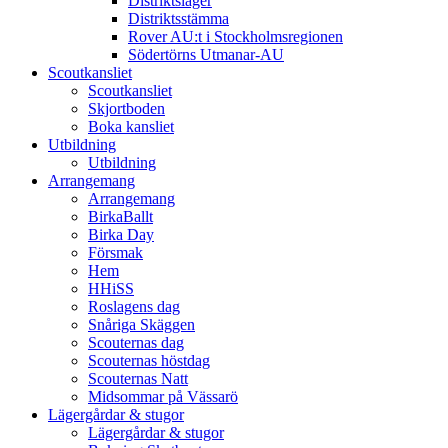
Distriktsläger
Distriktsstämma
Rover AU:t i Stockholmsregionen
Södertörns Utmanar-AU
Scoutkansliet
Scoutkansliet
Skjortboden
Boka kansliet
Utbildning
Utbildning
Arrangemang
Arrangemang
BirkaBallt
Birka Day
Försmak
Hem
HHiSS
Roslagens dag
Snåriga Skäggen
Scouternas dag
Scouternas höstdag
Scouternas Natt
Midsommar på Vässarö
Lägergårdar & stugor
Lägergårdar & stugor