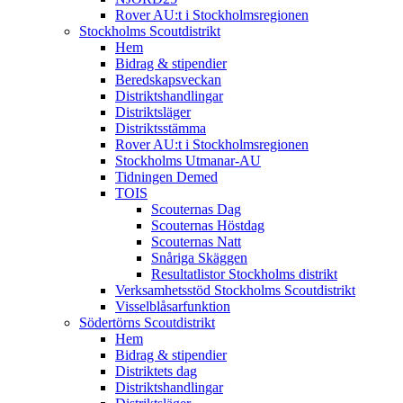
Rover AU:t i Stockholmsregionen
Stockholms Scoutdistrikt
Hem
Bidrag & stipendier
Beredskapsveckan
Distriktshandlingar
Distriktsläger
Distriktsstämma
Rover AU:t i Stockholmsregionen
Stockholms Utmanar-AU
Tidningen Demed
TOIS
Scouternas Dag
Scouternas Höstdag
Scouternas Natt
Snåriga Skäggen
Resultatlistor Stockholms distrikt
Verksamhetsstöd Stockholms Scoutdistrikt
Visselblåsarfunktion
Södertörns Scoutdistrikt
Hem
Bidrag & stipendier
Distriktets dag
Distriktshandlingar