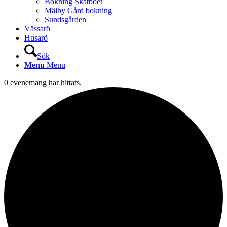
Bokning Skatboet
Mälby Gård bokning
Sundsgården
Vässarö
Husarö
Sök
Menu
Menu
0 evenemang har hittats.