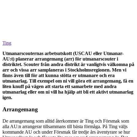
Ting
Utmanarscouternas arbetsutskott (USCAU eller Utmanar-
AU:t) planerar arrangemang (arr) för utmanarscouter i
distriktet. Scouter från andra distrikt är vanligtvis välkomna på
arr och vissa arr samplaneras i Stockholmsregionen. Men vi
finns även till för att kunna stötta er utmanare och era
utmanarlag. Till exempel om ni vill göra ett arrangemang, få en
liten knuff på vägen att starta ett samarbete med andra
utmanarlag eller om ni vill ha hjälp att bli ett aktivt utmanarlag
igen.
Arrangemang
De arrangemang som alltid återkommer är Ting och Försmak som
alla AU:n arrangerar tillsammans till bästa förmåga. På Ting väljs
kommande AU och under Försmak får tredje års äventyrare se hur