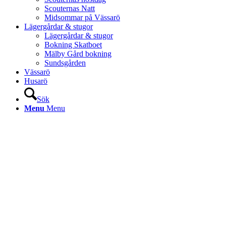
Scouternas Natt
Midsommar på Vässarö
Lägergårdar & stugor
Lägergårdar & stugor
Bokning Skatboet
Mälby Gård bokning
Sundsgården
Vässarö
Husarö
Sök
Menu
Menu