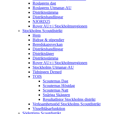
Roslagens dag
Roslagens Utmanar-AU
Distriktsstämma
Distriktshandlingar
NJORD25
Rover AU:t i Stockholmsregionen
Stockholms Scoutdistrikt
Hem
Bidrag & stipendier
Beredskapsveckan
Distriktshandlingar
Distriktsläger
Distriktsstämma
Rover AU:t i Stockholmsregionen
Stockholms Utmanar-AU
Tidningen Demed
TOIS
Scouternas Dag
Scouternas Höstdag
Scouternas Natt
Snåriga Skäggen
Resultatlistor Stockholms distrikt
Verksamhetsstöd Stockholms Scoutdistrikt
Visselblåsarfunktion
Södertörns Scoutdistrikt