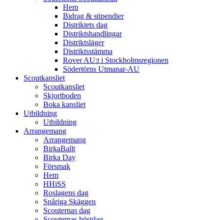
Hem
Bidrag & stipendier
Distriktets dag
Distriktshandlingar
Distriktsläger
Distriktsstämma
Rover AU:t i Stockholmsregionen
Södertörns Utmanar-AU
Scoutkansliet
Scoutkansliet
Skjortboden
Boka kansliet
Utbildning
Utbildning
Arrangemang
Arrangemang
BirkaBallt
Birka Day
Försmak
Hem
HHiSS
Roslagens dag
Snåriga Skäggen
Scouternas dag
Scouternas höstdag