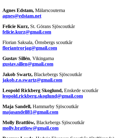
Agnes Edstam,
Mälarscouterna
agnes@edstam.net
Felicie Kurz,
St. Görans Sjöscoutkår
felicie.kurz@gmail.com
Florian Saksala, Örnsbergs scoutkår
floriantrorjag@gmail.com
Gustav Sillén
, Vikingarna
gustav.sillen@gmail.com
Jakob Swartz,
Blackebergs Sjöscoutkår
jakob.r.o.swartz@gmail.com
Leopold Rickberg Skoglund,
Enskede scoutkår
leopold.rickberg.skoglund@gmail.com
Maja Sandell,
Hammarby Sjöscoutkår
majasandell81@gmail.com
Molly Brattlöw,
Blackebergs Sjöscoutkår
molly.brattlow@gmail.com