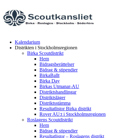
Kalendarium
Distrikten i Stockholmsregionen
Birka Scoutdistrikt
Hem
Bidragsberättelser
Bidrag & stipendier
BirkaBallt
Birka Day
Birkas Utmanar-AU
Distriktshandlingar
Distriktsläger
Distriktsstämma
Resultatlistor Birka distrikt
Rover AU:t i Stockholmsregionen
Roslagens Scoutdistrikt
Hem
Bidrag & stipendier
Resultatlistor – Roslagens distrikt