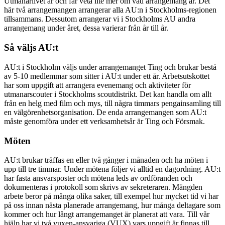
Utmanarlivet är och får veta lite mer om vad arrangemang är. Det
här två arrangemangen arrangerar alla AU:n i Stockholms-regionen
tillsammans. Dessutom arrangerar vi i Stockholms AU andra
arrangemang under året, dessa varierar från år till år.
Så väljs AU:t
AU:t i Stockholm väljs under arrangemanget Ting och brukar bestå
av 5-10 medlemmar som sitter i AU:t under ett år. Arbetsutskottet
har som uppgift att arrangera evenemang och aktiviteter för
utmanarscouter i Stockholms scoutdistrikt. Det kan handla om allt
från en helg med film och mys, till några timmars pengainsamling till
en välgörenhetsorganisation. De enda arrangemangen som AU:t
måste genomföra under ett verksamhetsår är Ting och Försmak.
Möten
AU:t brukar träffas en eller två gånger i månaden och ha möten i
upp till tre timmar. Under mötena följer vi alltid en dagordning. AU:t
har fasta ansvarsposter och mötena leds av ordföranden och
dokumenteras i protokoll som skrivs av sekreteraren. Mängden
arbete beror på många olika saker, till exempel hur mycket tid vi har
på oss innan nästa planerade arrangemang, hur många deltagare som
kommer och hur långt arrangemanget är planerat att vara. Till vår
hjälp har vi två vuxen-ansvariga (VUX) vars uppgift är finnas till